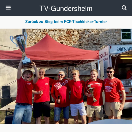
TV-Gundersheim
Zurück zu Sieg beim FCK-Tischkicker-Turnier