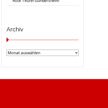
Rote Teufel Gundersheim
Archiv
Archiv