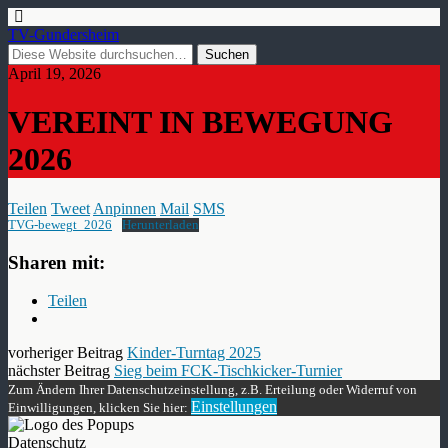
TV-Gundersheim
April 19, 2026
VEREINT IN BEWEGUNG
2026
Teilen
Tweet
Anpinnen
Mail
SMS
TVG-bewegt_2026
Herunterladen
Sharen mit:
Teilen
vorheriger Beitrag
Kinder-Turntag 2025
nächster Beitrag
Sieg beim FCK-Tischkicker-Turnier
Zum Ändern Ihrer Datenschutzeinstellung, z.B. Erteilung oder Widerruf von
Einstellungen
Einwilligungen, klicken Sie hier:
Datenschutz